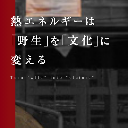
Turn "wild" into "cluture".