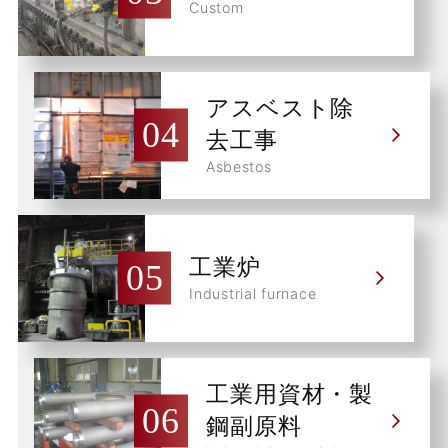
Custom
アスベスト除
去工事
Asbestos
工業炉
Industrial furnace
工業用資材・製
鋼副原料