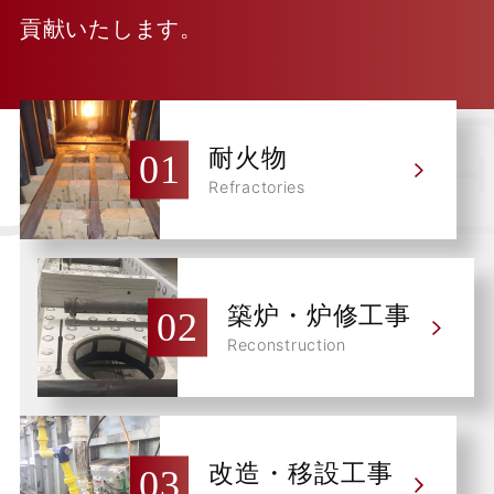
貢献いたします。
耐火物
Refractories
築炉・炉修工事
Reconstruction
改造・移設工事