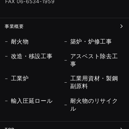
FAX 06-6534-1959
事業概要
耐火物
築炉・炉修工事
改造・移設工事
アスベスト除去工
事
工業炉
工業用資材・製鋼
副原料
輸入圧延ロール
耐火物のリサイク
ル