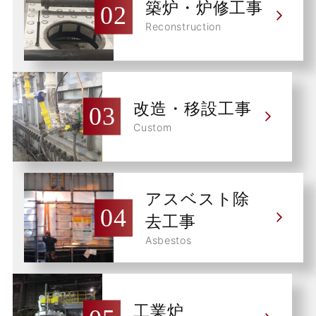
築炉・炉修工事
Reconstruction
改造・移設工事
Custom
アスベスト除
去工事
Asbestos
工業炉