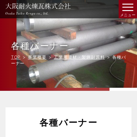
各種バーナー
TOP
事業概要
工業用資材・製鋼副原料
各種バ
ーナー
各種バーナー