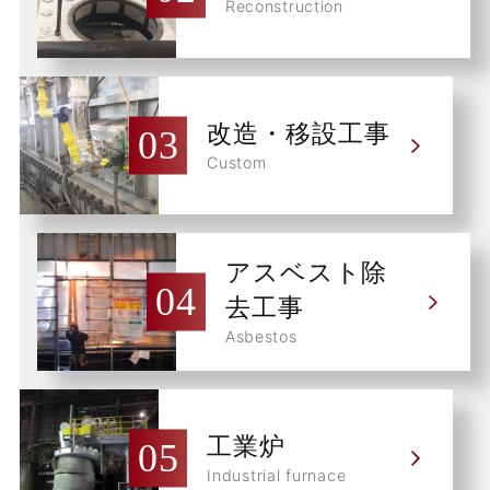
Reconstruction
改造・移設工事
Custom
アスベスト除
去工事
Asbestos
工業炉
Industrial furnace