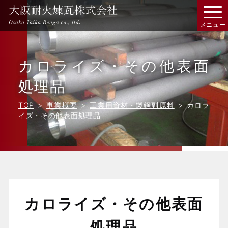
カロライズ・その他表面
処理品
TOP
事業概要
工業用資材・製鋼副原料
カロラ
イズ・その他表面処理品
カロライズ・その他表面
処理品