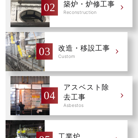
築炉・炉修工事
Reconstruction
改造・移設工事
Custom
アスベスト除
去工事
Asbestos
工業炉