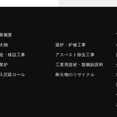
業概要
火物
築炉・炉修工事
造・移設工事
アスベスト除去工事
業炉
工業用資材・製鋼副原料
入圧延ロール
耐火物のリサイクル